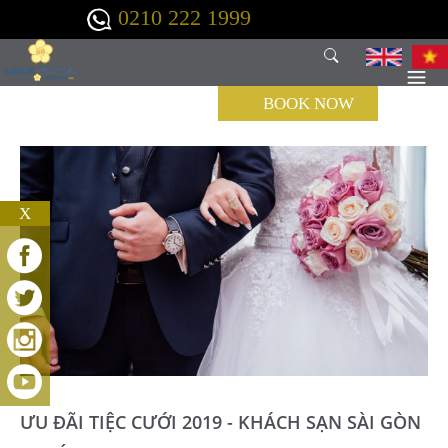
Nhảy đến nội dung
0210 222 1999
BOOK NOW
X
ƯU ĐÃI TIỆC CƯỚI 2019 - KHÁCH SẠN SÀI GÒN