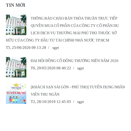
TIN MỚI
THÔNG BÁO CHÀO BÁN THỎA THUẬN TRỰC TIẾP
QUYỀN MUA CỔ PHẦN CỦA CÔNG TY CỔ PHẦN DU
LỊCH DỊCH VỤ THƯƠNG MẠI PHÚ THỌ THUỘC SỞ
HỮU CỦA CÔNG TY ĐẦU TƯ TÀI CHÍNH NHÀ NƯỚC TP.HCM
T5, 25/06/2026 09:13:28
/
sgpt
ĐẠI HỘI ĐỒNG CỔ ĐÔNG THƯỜNG NIÊN NĂM 2026
T6, 29/05/2020 08:40:22
/
sgpt
[KHÁCH SẠN SÀI GÒN - PHÚ THỌ] TUYỂN DỤNG NHÂN
VIÊN THU NGÂN
T2, 28/10/2019 12:45:05
/
sgpt