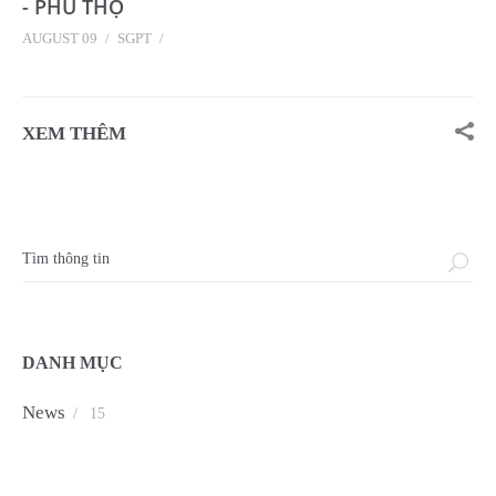
- PHÚ THỌ
AUGUST 09
/
SGPT
/
XEM THÊM
Biểu mẫu tìm kiếm
DANH MỤC
News
/
15