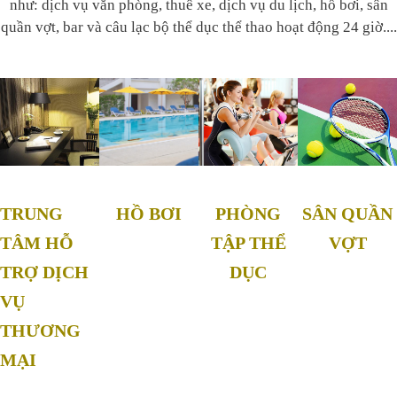
như: dịch vụ văn phòng, thuê xe, dịch vụ du lịch, hồ bơi, sân
quần vợt, bar và câu lạc bộ thể dục thể thao hoạt động 24 giờ....
TRUNG
PHÒNG
SÂN QUẦN
HỒ BƠI
TÂM HỖ
TẬP THỂ
VỢT
TRỢ DỊCH
DỤC
VỤ
THƯƠNG
MẠI