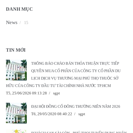
DANH MỤC
News
/
15
TIN MỚI
THÔNG BÁO CHÀO BÁN THỎA THUẬN TRỰC TIẾP
QUYỀN MUA CỔ PHẦN CỦA CÔNG TY CỔ PHẦN DU
LỊCH DỊCH VỤ THƯƠNG MẠI PHÚ THỌ THUỘC SỞ
HỮU CỦA CÔNG TY ĐẦU TƯ TÀI CHÍNH NHÀ NƯỚC TP.HCM
T5, 25/06/2026 09:13:28
/
sgpt
ĐẠI HỘI ĐỒNG CỔ ĐÔNG THƯỜNG NIÊN NĂM 2026
T6, 29/05/2020 08:40:22
/
sgpt