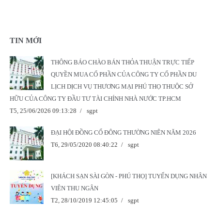
TIN MỚI
THÔNG BÁO CHÀO BÁN THỎA THUẬN TRỰC TIẾP
QUYỀN MUA CỔ PHẦN CỦA CÔNG TY CỔ PHẦN DU
LỊCH DỊCH VỤ THƯƠNG MẠI PHÚ THỌ THUỘC SỞ
HỮU CỦA CÔNG TY ĐẦU TƯ TÀI CHÍNH NHÀ NƯỚC TP.HCM
T5, 25/06/2026 09:13:28
/
sgpt
ĐẠI HỘI ĐỒNG CỔ ĐÔNG THƯỜNG NIÊN NĂM 2026
T6, 29/05/2020 08:40:22
/
sgpt
[KHÁCH SẠN SÀI GÒN - PHÚ THỌ] TUYỂN DỤNG NHÂN
VIÊN THU NGÂN
T2, 28/10/2019 12:45:05
/
sgpt