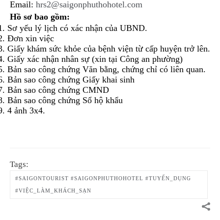
Email:
hrs2@saigonphuthohotel.com
Hồ sơ bao gồm:
1. Sơ yếu lý lịch có xác nhận của UBND.
2. Đơn xin việc
3. Giấy khám sức khỏe của bệnh viện từ cấp huyện trở lên.
4. Giấy xác nhận nhân sự (xin tại Công an phường)
5. Bản sao công chứng Văn bằng, chứng chỉ có liên quan.
6. Bản sao công chứng Giấy khai sinh
7. Bản sao công chứng CMND
8. Bản sao công chứng Sổ hộ khẩu
9. 4 ảnh 3x4.
Tags:
#SAIGONTOURIST #SAIGONPHUTHOHOTEL #TUYỂN_DỤNG
#VIỆC_LÀM_KHÁCH_SẠN