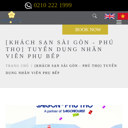
Nhảy đến nội dung
0210 222 1999
BOOK NOW
[KHÁCH SẠN SÀI GÒN - PHÚ
THỌ] TUYỂN DỤNG NHÂN
VIÊN PHỤ BẾP
TRANG CHỦ
/
[KHÁCH SẠN SÀI GÒN - PHÚ THỌ] TUYỂN
DỤNG NHÂN VIÊN PHỤ BẾP