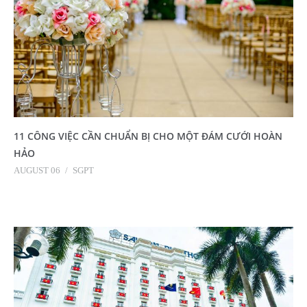
11 CÔNG VIỆC CẦN CHUẨN BỊ CHO MỘT ĐÁM CƯỚI HOÀN
HẢO
AUGUST 06
/
SGPT