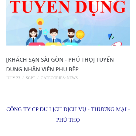
[KHÁCH SẠN SÀI GÒN - PHÚ THỌ] TUYỂN
DỤNG NHÂN VIÊN PHỤ BẾP
JULY 23
/
SGPT
/
CATEGORIES:
NEWS
CÔNG TY CP DU LỊCH DỊCH VỤ - THƯƠNG MẠI -
PHÚ THỌ