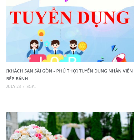
[KHÁCH SẠN SÀI GÒN - PHÚ THỌ] TUYỂN DỤNG NHÂN VIÊN
BẾP BÁNH
JULY 23
/
SGPT